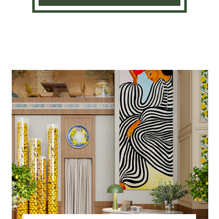
Ташкент
Мирабадский р-н, ул. Мирабад, 64а
Ресторан
: Пн-Вс, 08:00 - 00:00
Доставка
: Пн-Вс, 11:00 - 22:40
+998(94)777-64-64
Меню ресторана
Подробнее о ресторане