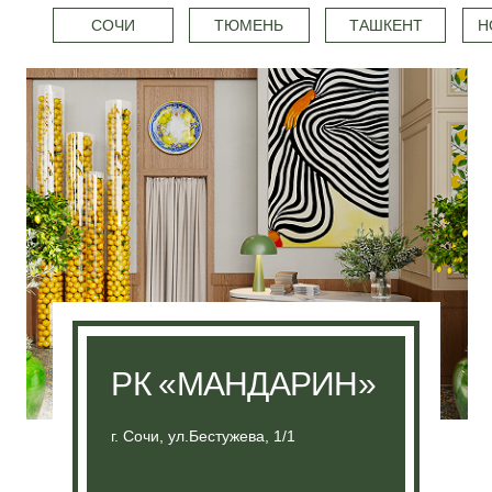
СОЧИ
ТЮМЕНЬ
ТАШКЕНТ
Н
РК «МАНДАРИН»
г. Сочи, ул.Бестужева, 1/1
Ресторан
: Пн-Вс, 11:00 - 00:00
Доставка
: Пн-Вс, 11:00 - 22:40
+7 (988) 314-00-01