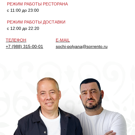
АРКАДИЙ
ЕРВАНД
НОВИКОВ
ГАЛСТЯН
«Сорренто» — это гастрономическое
путешествие в сердце Италии.
Наши блюда, словно согретые южным солнцем,
раскрывают подлинный вкус итальянской кухни:
от неаполитанской пиццы до сицилийских