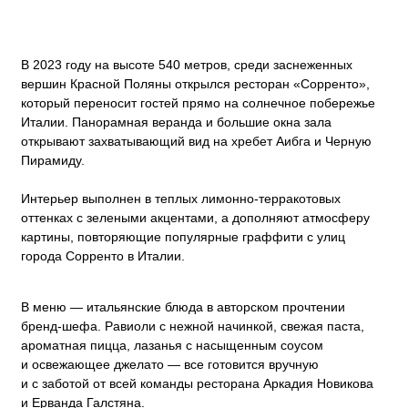
Италии. Панорамная веранда и большие окна зала
открывают захватывающий вид на хребет Аибга и Черную
Пирамиду.
Интерьер выполнен в теплых лимонно-терракотовых
Забронировать
оттенках с зелеными акцентами, а дополняют атмосферу
картины, повторяющие популярные граффити с улиц
города Сорренто в Италии.
В меню — итальянские блюда в авторском прочтении
бренд-шефа. Равиоли с нежной начинкой, свежая паста,
ароматная пицца, лазанья с насыщенным соусом
и освежающее джелато — все готовится вручную
и с заботой от всей команды ресторана Аркадия Новикова
и Ерванда Галстяна.
В зале ресторана — 141 место, еще 72 расположено
на видовой веранде.