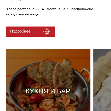
З
КУХНЯ И БАР
Смотреть меню
С