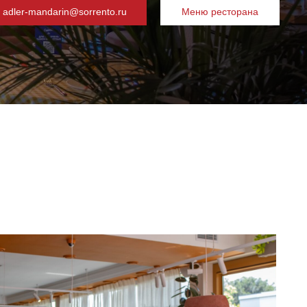
adler-mandarin@sorrento.ru
Меню ресторана