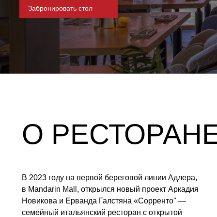
Забронировать стол
О РЕСТОРАНЕ
В 2023 году на первой береговой линии Адлера,
Ме
в Mandarin Mall, открылся новый проект Аркадия
по
Новикова и Ерванда Галстяна «Сорренто" —
ра
семейный итальянский ресторан с открытой
из
кухней. Пространство словно пропитано
со
солнечным теплом Италии, морским бризом
ат
и ароматов лимонов: стены выполнены
и 
в лимонно-терракотовых оттенках, зеленые
го