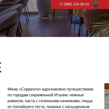
+7 (988) 314-00-01
ню «Сорренто» вдохновлено путешествием
 городам современной Италии: нежные
виоли, паста с сезонными начинками, пицца
 тончайшего теста, лазанья с насыщенным
усом и охлаждающий джелато. Дополняют
мосферу домашний лимончелло
выдержанный негрони. Каждое блюдо
товится вручную с итальянскими