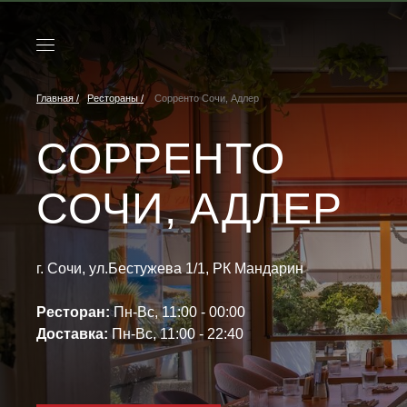
Главная /
Рестораны /
Сорренто Сочи, Адлер
СОРРЕНТО
СОЧИ, АДЛЕР
г. Сочи, ул.Бестужева 1/1, РК Мандарин
Ресторан:
Пн-Вс, 11:00 - 00:00
Доставка:
Пн-Вс, 11:00 - 22:40